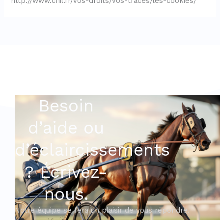
http://www.cnil.fr/vos-droits/vos-traces/les-cookies/
Besoin
d’aide ou
d’éclaircissements
? Écrivez-
nous.
Notre équipe se fera un plaisir de vous répondre.