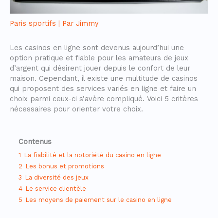
Paris sportifs
| Par
Jimmy
Les casinos en ligne sont devenus aujourd’hui une
option pratique et fiable pour les amateurs de jeux
d’argent qui désirent jouer depuis le confort de leur
maison. Cependant, il existe une multitude de casinos
qui proposent des services variés en ligne et faire un
choix parmi ceux-ci s’avère compliqué. Voici 5 critères
nécessaires pour orienter votre choix.
Contenus
1
La fiabilité et la notoriété du casino en ligne
2
Les bonus et promotions
3
La diversité des jeux
4
Le service clientèle
5
Les moyens de paiement sur le casino en ligne