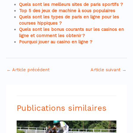
Quels sont les meilleurs sites de paris sportifs ?
Top 5 des jeux de machine à sous populaires
Quels sont les types de paris en ligne pour les
courses hippiques ?
Quels sont les bonus courants sur les casinos en
ligne et comment les obtenir ?
Pourquoi jouer au casino en ligne ?
←
Article précédent
Article suivant
→
Publications similaires