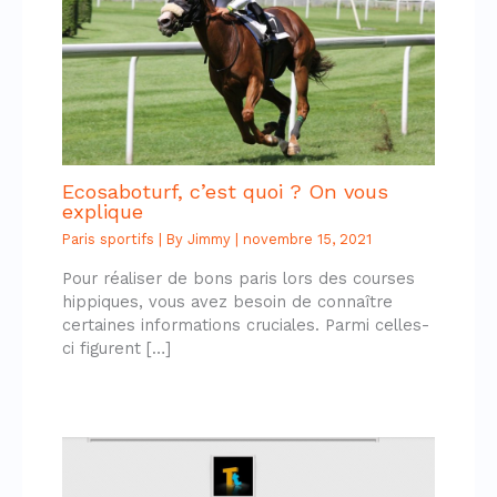
Ecosaboturf, c’est quoi ? On vous
explique
Paris sportifs
| By
Jimmy
|
novembre 15, 2021
Pour réaliser de bons paris lors des courses
hippiques, vous avez besoin de connaître
certaines informations cruciales. Parmi celles-
ci figurent […]