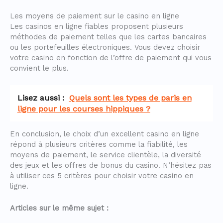
Les moyens de paiement sur le casino en ligne
Les casinos en ligne fiables proposent plusieurs
méthodes de paiement telles que les cartes bancaires
ou les portefeuilles électroniques. Vous devez choisir
votre casino en fonction de l’offre de paiement qui vous
convient le plus.
Lisez aussi :
Quels sont les types de paris en
ligne pour les courses hippiques ?
En conclusion, le choix d’un excellent casino en ligne
répond à plusieurs critères comme la fiabilité, les
moyens de paiement, le service clientèle, la diversité
des jeux et les offres de bonus du casino. N’hésitez pas
à utiliser ces 5 critères pour choisir votre casino en
ligne.
Articles sur le même sujet :