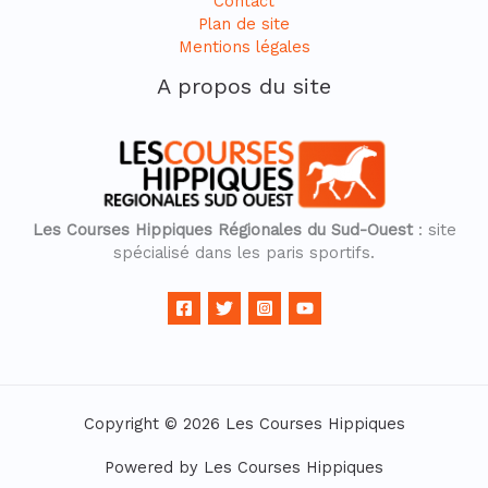
Contact
Plan de site
Mentions légales
A propos du site
Les Courses Hippiques Régionales du Sud-Ouest
: site
spécialisé dans les paris sportifs.
Copyright © 2026 Les Courses Hippiques
Powered by Les Courses Hippiques