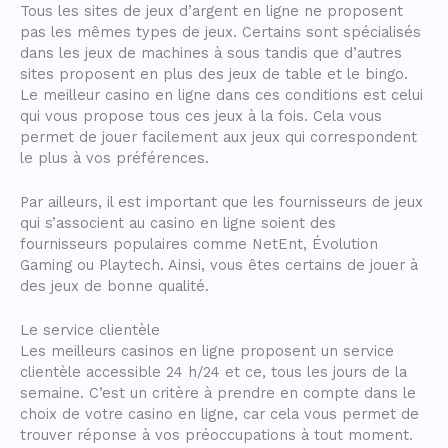
Tous les sites de jeux d’argent en ligne ne proposent
pas les mêmes types de jeux. Certains sont spécialisés
dans les jeux de machines à sous tandis que d’autres
sites proposent en plus des jeux de table et le bingo.
Le meilleur casino en ligne dans ces conditions est celui
qui vous propose tous ces jeux à la fois. Cela vous
permet de jouer facilement aux jeux qui correspondent
le plus à vos préférences.
Par ailleurs, il est important que les fournisseurs de jeux
qui s’associent au casino en ligne soient des
fournisseurs populaires comme NetEnt, Évolution
Gaming ou Playtech. Ainsi, vous êtes certains de jouer à
des jeux de bonne qualité.
Le service clientèle
Les meilleurs casinos en ligne proposent un service
clientèle accessible 24 h/24 et ce, tous les jours de la
semaine. C’est un critère à prendre en compte dans le
choix de votre casino en ligne, car cela vous permet de
trouver réponse à vos préoccupations à tout moment.