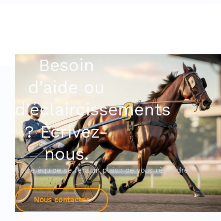
Besoin
d’aide ou
d’éclaircissements
? Écrivez-
nous.
Notre équipe se fera un plaisir de vous répondre.
Nous contacter